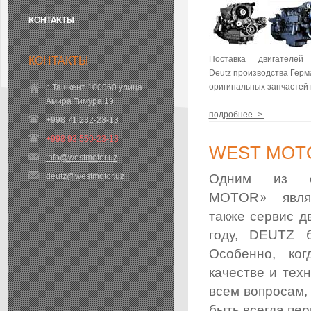
КОНТАКТЫ
Поставка двигателей
КОНТАКТЫ
Deutz
производства Герм
оригинальных запчастей 
г. Ташкент 100060 улица
Амира Тимура 19
подробнее ->
+998 71 232-23-13
+998 93 550-23-13
WEST MOT
info@westmotor.uz
deutz@westmotor.uz
Одним из о
»
MOTOR
являе
также сервис д
году, DEUTZ 
Особенно, ког
качестве и тех
всем вопросам,
быть всегда пер