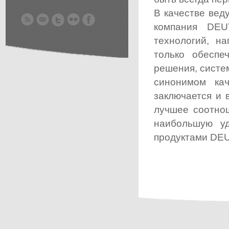
В качестве вед
компания DEU
технологий, н
только обеспе
решения, систе
синонимом к
заключается и 
лучшее соотнош
наибольшую уд
продуктами DEU