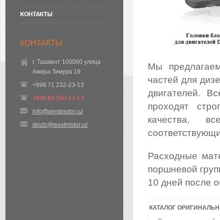
КОНТАКТЫ
КОНТАКТЫ
г. Ташкент 100060 улица
Мы предлагаем
Амира Тимура 19
частей для диз
+998 71 232-23-13
двигателей. В
+998 93 550-23-13
проходят стро
info@westmotor.uz
качества, в
deutz@westmotor.uz
соответствующи
Расходные мате
поршневой групп
10 дней после 
КАТАЛОГ ОРИГИНАЛЬН